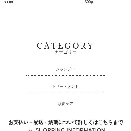
300g
800ml
やさしく洗う
サクランとグルコシルセラミドを配合。 乾燥しやすい手
肌や頭皮に潤いを与えます。
CATEGORY
カテゴリー
POINT 03
毎日使える
シャンプー
防御型シャンプー
美容師の手荒れや主婦の乾燥対策を考えた、 洗うたびに
トリートメント
守るための設計です。
頭皮ケア
お支払い・配送・納期について詳しくはこちらまで
こんな方におすすめ
SHOPPING INFORMATION