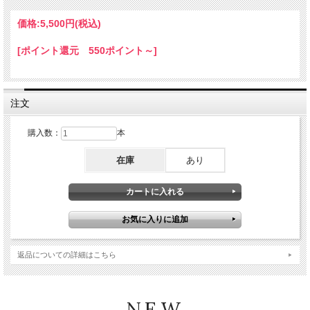
におすすめのスキンケア発想シャンプーです。
価格:
5,500円
(税込)
[ポイント還元 550ポイント～]
SALON CURE SL4C SHAMPOO
削らないシャンプーという選
注文
択。
購入数：
本
在庫
あり
毎日のシャンプーは、髪や頭皮だけでなく手肌にも
触れるもの。
サロンワークで何度もシャンプーを行う美容師さま
や、 水仕事の多い主婦の方へ。
返品についての詳細はこちら
SL4Cシャンプーは、洗浄力だけを追求するのではな
NEW