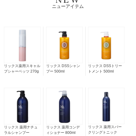
く、 潤いを守りながら洗うことを目指したスキンケ
ニューアイテム
ア発想のシャンプーです。
POINT 01
手肌と頭皮を守る
リックス薬用スキャル
リックス DSSシャン
リックス DSSトリー
低刺激洗浄処方
プシャーベッツ 270g
プー 500ml
トメント 500ml
ラウレス-4カルボン酸Naを主洗浄成分に採用。 必要な潤
いを残しながら汚れを落とします。
POINT 02
リックス 薬用スパー
リックス 薬用ナチュ
リックス 薬用コンデ
潤いを与えながら
クリングトニック
ラルシャンプー
ィショナー 800ml