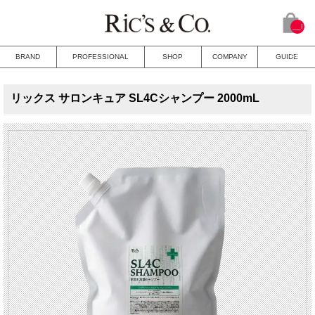
__I
TM_
CNT
BRAND
PROFESSIONAL
SHOP
COMPANY
GUIDE
__
リックス サロンキュア SL4Cシャンプー 2000mL