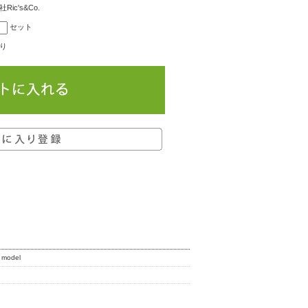
Ric's&Co.
セット
り
odel