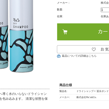
メーカー：
株式会社
数量:
在庫:
在庫あ
返品についての詳細はこちら
商品仕様
製品名:
ドライシャンプー 冨永ボンド m
へ導く水のいらないドライシャン
メーカー:
株式会社Ric's&Co.
を包み込みます。 清潔な状態を保