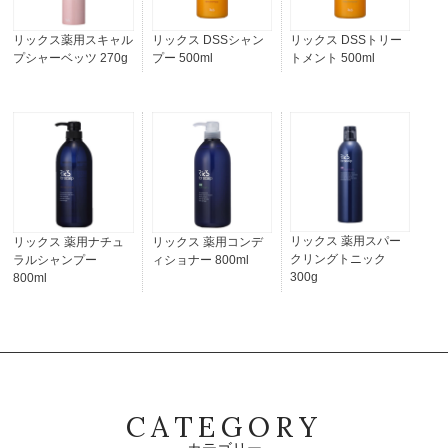
POINT 02
濃密炭酸泡
リックス薬用スキャル
リックス DSSシャン
リックス DSSトリー
プシャーベッツ 270g
プー 500ml
トメント 500ml
POINT 03
プラチナ配合
リックス 薬用スパー
リックス 薬用ナチュ
リックス 薬用コンデ
POINT 04
クリングトニック
ラルシャンプー
ィショナー 800ml
頭皮美容液発想
300g
800ml
4つの特徴
CATEGORY
アミノ酸系洗浄成分でカラー後の髪をやさしく洗う