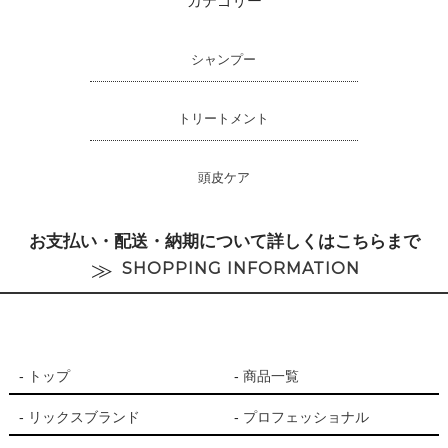
カテゴリー
濃密炭酸泡が毛穴汚れを浮かせてすっきり洗浄
白金と銀が髪に自然なツヤを与える
シャンプー
ヒト幹細胞培養液・プラセンタ・酒粕エキス配合
トリートメント
頭皮ケア
こんな方におすすめ
お支払い・配送・納期について詳しくはこちらまで
SHOPPING INFORMATION
非常に向いている
カラー毛
白髪染め世代
頭皮のニオイが気になる
トップ
商品一覧
ベタつきが気になる
リックスブランド
プロフェッショナル
エイジング毛