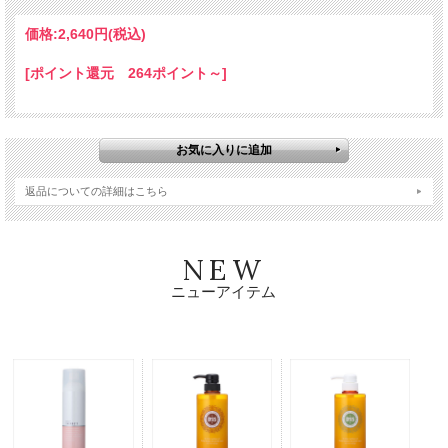
と長く。
価格:
2,640円
(税込)
濃密炭酸泡が頭皮と髪をやさしく包み込み、 余分な汚れだけをすっきり
[ポイント還元 264ポイント～]
オフ。
アミノ酸系洗浄成分とプラチナ配合処方が、 カラー後の髪をいたわりな
がら美しい色ツヤを守ります。
返品についての詳細はこちら
炭酸シャンプーの爽快感と、 エイジングケア発想の美容成分を融合した
新しいスカルプ＆ヘアケアです。
NEW
ニューアイテム
POINT 01
カラーケア